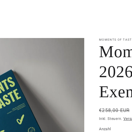
MOMENTS OF TAST
Mome
2026
Exem
Normaler
€258,00 EUR
Preis
Inkl. Steuern.
Vers
Anzahl