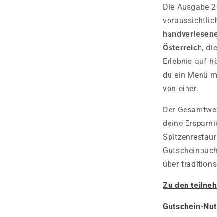
Die Ausgabe 2
voraussichtli
handverlesene
Österreich
, di
Erlebnis auf h
du ein Menü mi
von einer.
Der Gesamtwert
deine Ersparni
Spitzenrestaur
Gutscheinbuch
über tradition
Zu den teilne
Gutschein-Nu