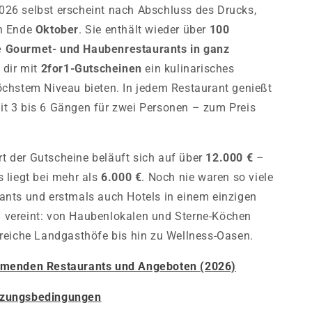
026 selbst erscheint nach Abschluss des Drucks,
ch Ende
Oktober
. Sie enthält wieder über
100
 Gourmet- und Haubenrestaurants in ganz
e dir mit
2for1-Gutscheinen
ein kulinarisches
öchstem Niveau bieten. In jedem Restaurant genießt
t 3 bis 6 Gängen für zwei Personen – zum Preis
 der Gutscheine beläuft sich auf über
12.000 €
–
s liegt bei mehr als
6.000 €
. Noch nie waren so viele
ants und erstmals auch Hotels in einem einzigen
 vereint: von Haubenlokalen und Sterne-Köchen
sreiche Landgasthöfe bis hin zu Wellness-Oasen.
hmenden Restaurants und Angeboten (2026)
tzungsbedingungen