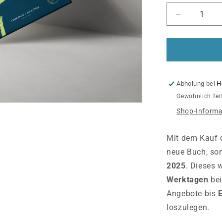
Verringere
die
Menge
für
Moments
of
Taste
Abholung bei
H
2026
Gewöhnlich fer
+
Shop-Informa
kostenlose
Exemplar
2025
Mit dem Kauf 
neue Buch, son
2025
. Dieses 
Werktagen
bei
Angebote bis
loszulegen.