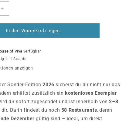
Erhöhe
die
Menge
für
In den Warenkorb legen
Moments
of
Taste
ouse of Viva
verfügbar
2026
tig in 1 Stunde
+
tionen anzeigen
s
kostenloses
Exemplar
2025
der Sonder-Edition
2026
sicherst du dir nicht nur das
dern erhältst zusätzlich ein
kostenloses Exemplar
wird dir sofort zugesendet und ist innerhalb von
2–3
 dir. Darin findest du noch
58 Restaurants
, deren
Ende Dezember
gültig sind – ideal, um direkt