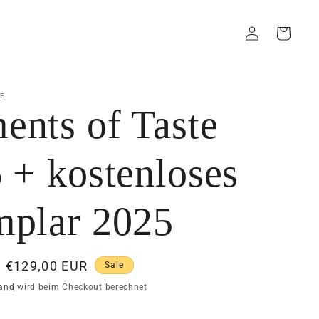
Einloggen
Warenkorb
E
nts of Taste
 + kostenloses
plar 2025
Verkaufspreis
€129,00 EUR
Sale
and
wird beim Checkout berechnet