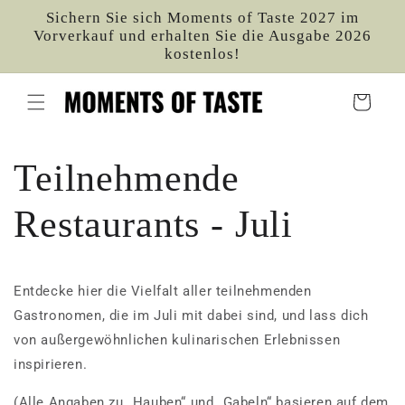
Direkt
Sichern Sie sich Moments of Taste 2027 im
zum
Vorverkauf und erhalten Sie die Ausgabe 2026
Inhalt
kostenlos!
Warenkorb
Teilnehmende
Restaurants - Juli
Entdecke hier die Vielfalt aller teilnehmenden
Gastronomen, die im Juli
mit dabei sind, und lass dich
von außergewöhnlichen kulinarischen Erlebnissen
inspirieren.
(Alle Angaben zu „Hauben“ und „Gabeln“ basieren auf dem